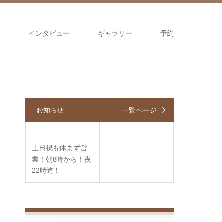
介
インタビュー
ギャラリー
予約
お知らせ
一覧ページ
土日祝も休まず営
業！朝8時から！夜
22時迄！
MENU